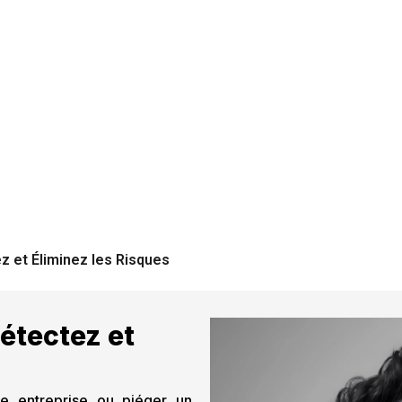
z et Éliminez les Risques
étectez et
ne entreprise ou piéger un