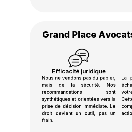
G
r
a
n
d
P
l
a
c
e
A
v
o
c
a
t
Efficacité juridique
Nous ne vendons pas du papier,
La p
mais de la sécurité. Nos
éch
recommandations sont
vot
synthétiques et orientées vers la
Cett
prise de décision immédiate. Le
comp
droit devient un outil, pas un
acti
frein.