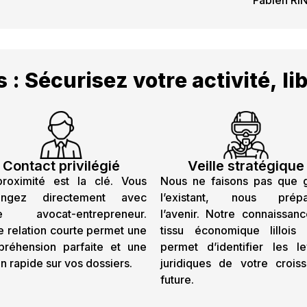
Fabien RI
s
:
S
é
c
u
r
i
s
e
z
v
o
t
r
e
a
c
t
i
v
i
t
é
,
l
i
Contact privilégié
Veille stratégique
roximité est la clé. Vous
Nous ne faisons pas que 
angez directement avec
l’existant, nous prépa
re avocat-entrepreneur.
l’avenir. Notre connaissan
e relation courte permet une
tissu économique lillois
réhension parfaite et une
permet d’identifier les le
on rapide sur vos dossiers.
juridiques de votre crois
future.