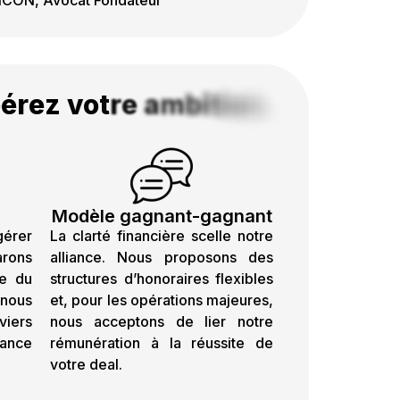
NCON, Avocat Fondateur
b
é
r
e
z
v
o
t
r
e
a
m
b
i
t
i
o
n
.
Modèle gagnant-gagnant
gérer
La clarté financière scelle notre
rons
alliance. Nous proposons des
ce du
structures d’honoraires flexibles
 nous
et, pour les opérations majeures,
viers
nous acceptons de lier notre
sance
rémunération à la réussite de
votre deal.